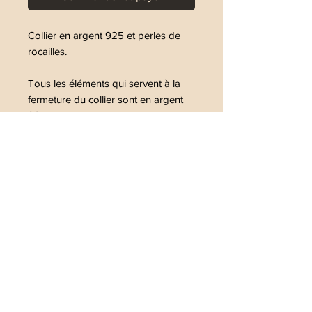
Collier en argent 925 et perles de
rocailles.
Tous les éléments qui servent à la
fermeture du collier sont en argent
925
Les perles sont fines, environ 1,8mm
Le collier dispose d'une chaîne
réglable de 5cm
La photo n°3 est un assemblage du
collier N°2 + N°3