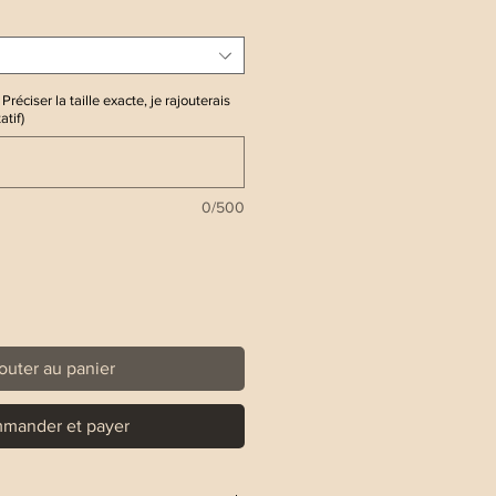
Préciser la taille exacte, je rajouterais
atif)
0/500
outer au panier
mander et payer