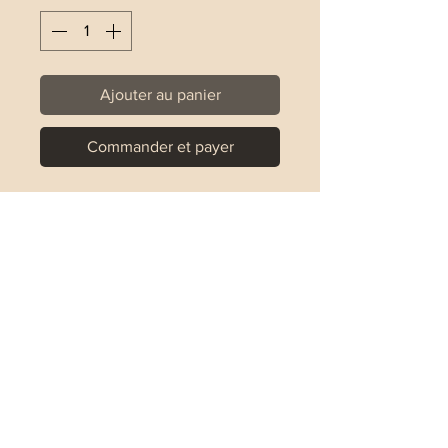
Ajouter au panier
Commander et payer
Bracelet en Argent 925 et perle noir
de verre
Perles de 1,8mm à 4mm
Perle noir 6mm
Le bracelet est réalisé sur un fil
élastique
Guide des tailles
XS : 14.6cm
S : 15.6cm