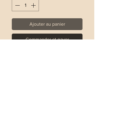
Ajouter au panier
Commander et payer
Bracelet entièrement en Argent 925
Bracelet réalisé sur un fil élastique
Guide des tailles
XS : 14.6cm
S : 15.6cm
M : 16.6cm
L : 17.6cm
Pour connaitre toutes les nouveautés de Stellina