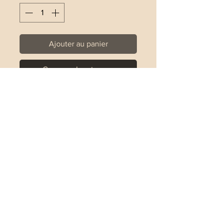
Ajouter au panier
Commander et payer
Bracelet entièrement en Argent 925
Le fer à cheval mesure 1cm/9mm
Bracelet réalisé sur un fil élastique
Guide des tailles
XS : 14.6cm
S : 15.6cm
M : 16.6cm
L : 17.6cm