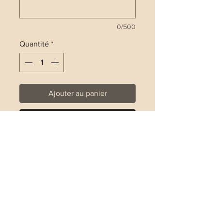
0/500
Quantité
*
Ajouter au panier
Commander et payer
Bracelet entièrement en Argent 925
Prix pour un bracelet
Le bracelet est réalisé sur un fil
élastique
Guide des tailles