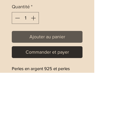
Quantité
*
Ajouter au panier
Commander et payer
Perles en argent 925 et perles
facettées couleur bordeaux.
Les perles autour du bracelet
mesurent 1,8mm
Les perles ovales mesurent 3x4,8mm
La perle du milieu mesure 3mm
Le bracelet est réalisé sur un fil
élastique