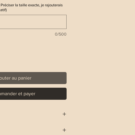
Préciser la taille exacte, je rajouterais
atif)
0/500
outer au panier
mander et payer