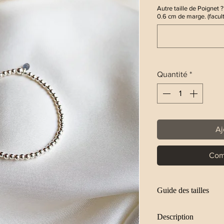
Autre taille de Poignet ? 
0.6 cm de marge. (facult
Quantité
*
Aj
Com
Guide des tailles
XS : 14.6cm
Description
S : 15.6cm