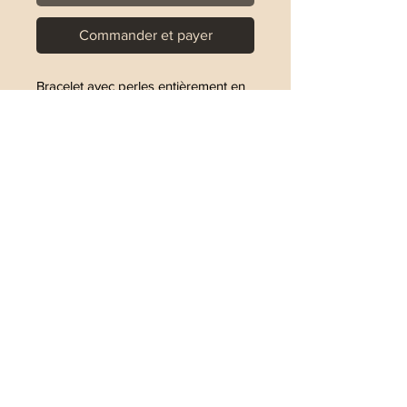
Commander et payer
Bracelet avec perles entièrement en
argent 925
Les perles varient de 1,8 mm à 5mm
Le bracelet est réalisé sur un fil
élastique
Guide des tailles
XS : 14.6cm
S : 15.6cm
Pour connaitre toutes les nouveautés de Stellina
Bijoux, n'oubliez pas de vous abonner !
M : 16.6cm