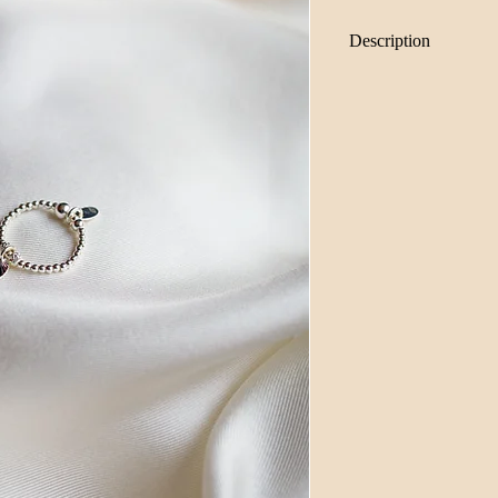
Description
Bague en argent 92
Les perles mesuren
La médaille mesure
La bague est réalisée 