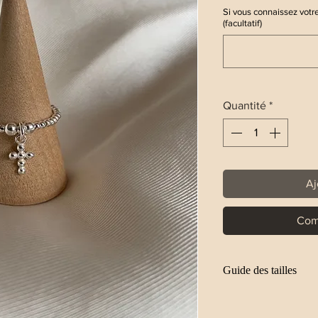
Si vous connaissez votre
(facultatif)
Quantité
*
Aj
Com
Guide des tailles
S : 5,6 cm
M : 6 cm