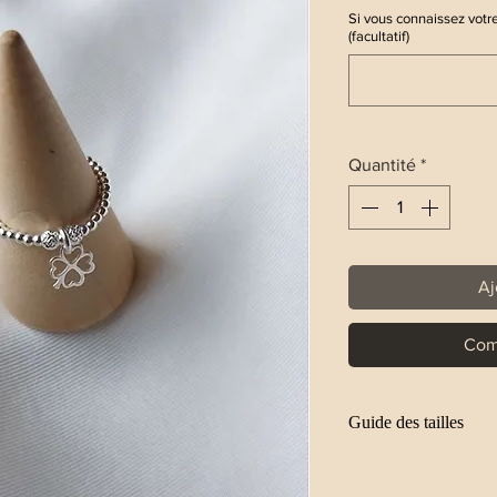
Si vous connaissez votre
(facultatif)
Quantité
*
Aj
Com
Guide des tailles
S : 5,6 cm
M : 6 cm