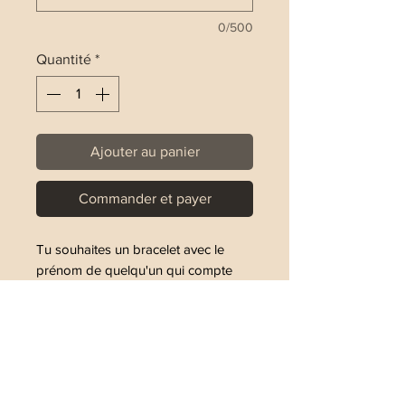
0/500
Quantité
*
Ajouter au panier
Commander et payer
Tu souhaites un bracelet avec le
prénom de quelqu'un qui compte
pour toi ou avec un mot qui te fait
vibrer ?
Ce bracelet est fait pour toi
Les perles autour du prénom sont
en argent 925 et mesurent 1,8 mm et
les lettres mesurent 7mm ( Acrylique).